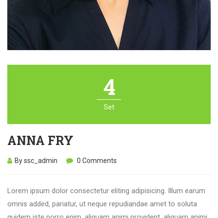
4
Set
ANNA FRY
By ssc_admin
0 Comments
Lorem ipsum dolor consectetur eliting adipisicing. Illum earum
omnis added, pariatur, ut neque repudiandae amet to soluta
quidem iste porro enim, aliquam animi provident. aliquam animi