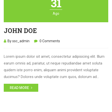
31
Ago
JOHN DOE
By ssc_admin
0 Comments
Lorem ipsum dolor sit amet, consectetur adipisicing elit. Illum
earum omnis ad, pariatur, ut neque repudiandae amet soluta
quidem iste porro enim, aliquam animi provident voluptate
ducimus? Dolores unde voluptate cum quos, dolorum ad…
READ MORE