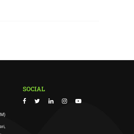
SOCIAL
RM)
ri,