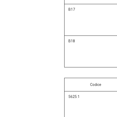
B17
B18
Codice
5625.1