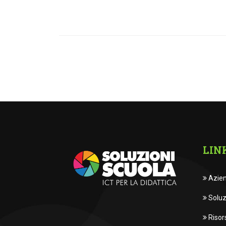
LIN
Azie
Soluz
Risor