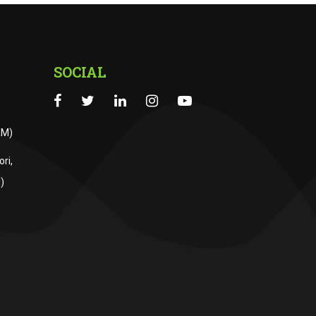
SOCIAL
RM)
ri,
)