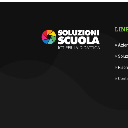
LIN
Azie
Soluz
Risor
Conta