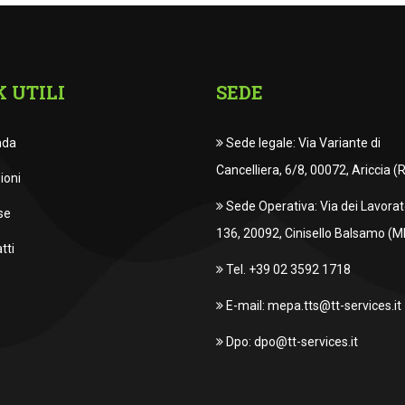
K UTILI
SEDE
nda
Sede legale: Via Variante di
Cancelliera, 6/8, 00072, Ariccia (
ioni
Sede Operativa: Via dei Lavorato
se
136, 20092, Cinisello Balsamo (MI
tti
Tel. +39 02 3592 1718
E-mail: mepa.tts@tt-services.it
Dpo: dpo@tt-services.it